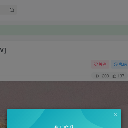
V]
关注
私信
1203
137
售后联系