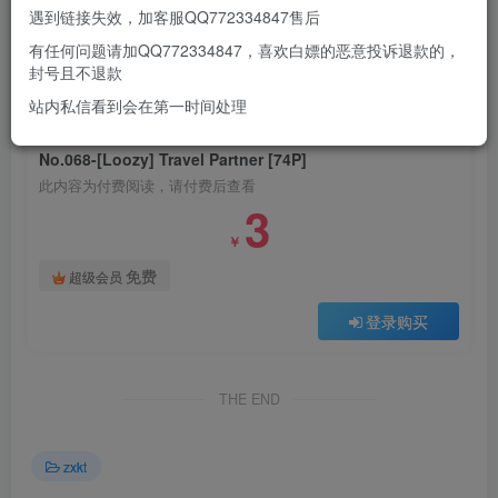
遇到链接失效，加客服QQ772334847售后
有任何问题请加QQ772334847，喜欢白嫖的恶意投诉退款的，
此处内容已隐藏，请付费后查看
封号且不退款
站内私信看到会在第一时间处理
付费阅读
No.068-[Loozy] Travel Partner [74P]
此内容为付费阅读，请付费后查看
3
￥
免费
超级会员
登录购买
THE END
zxkt