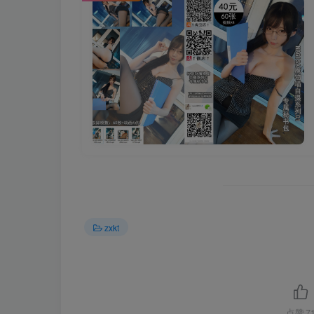
zxkt
点赞
7