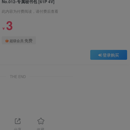
No.012-专属秘书包 [61P 4V]
此内容为付费阅读，请付费后查看
3
￥
免费
超级会员
登录购买
THE END
1
分享
收藏