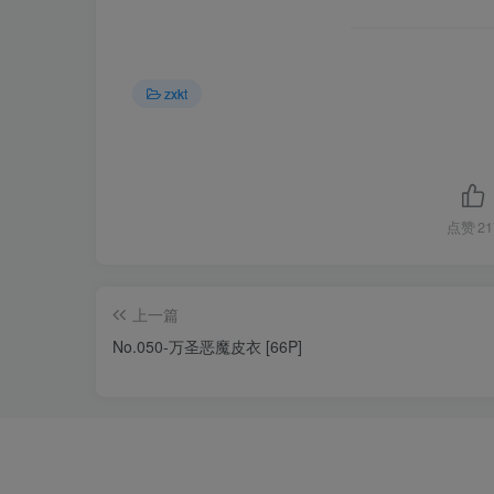
zxkt
点赞
21
上一篇
No.050-万圣恶魔皮衣 [66P]