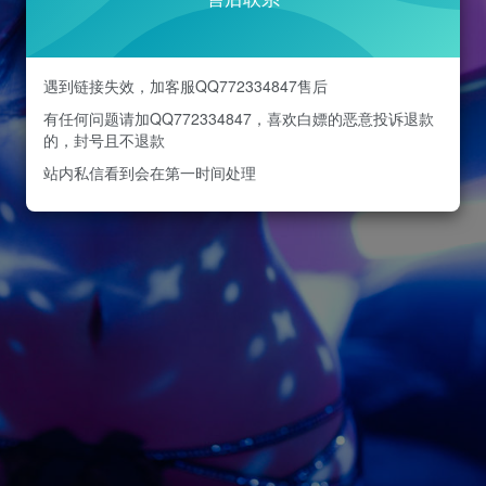
遇到链接失效，加客服QQ772334847售后
有任何问题请加QQ772334847，喜欢白嫖的恶意投诉退款
的，封号且不退款
站内私信看到会在第一时间处理