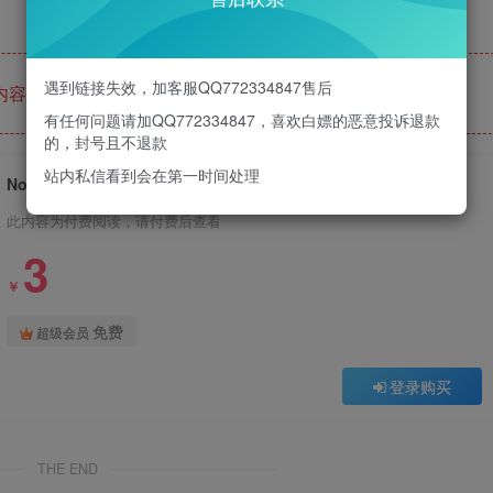
遇到链接失效，加客服QQ772334847售后
内容已隐藏，请付费后查看
有任何问题请加QQ772334847，喜欢白嫖的恶意投诉退款
的，封号且不退款
站内私信看到会在第一时间处理
No.100-黒獣 [62P]
此内容为付费阅读，请付费后查看
3
￥
免费
超级会员
登录购买
THE END