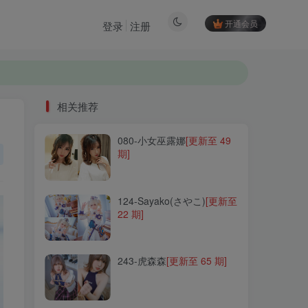
开通会员
登录
注册
相关推荐
080-小女巫露娜
[更新至 49
相关推荐
期]
080-小女巫露娜
[更新至 49
期]
124-Sayako(さやこ)
[更新至
22 期]
124-Sayako(さやこ)
[更新至
22 期]
243-虎森森
[更新至 65 期]
243-虎森森
[更新至 65 期]
150-雨波_HaneAme
[更新至
261 期]