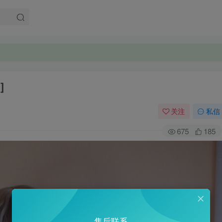
]
关注
私信
675
185
售后联系