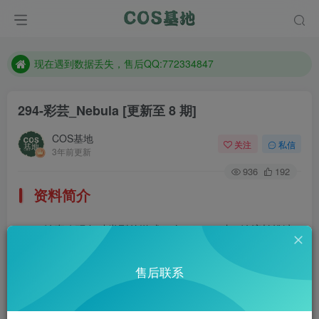
售后QQ:772334847
想看那个coser作品，请在搜索框搜索
现在遇到数据丢失，售后QQ:772334847
售后QQ:772334847
294-彩芸_Nebula
[更新至 8 期]
想看那个coser作品，请在搜索框搜索
COS基地
关注
私信
3年前更新
936
192
资料简介
她喜欢玩各种类型的游戏，在cosplay时，她擅长扮演
动漫、游戏等作品中的人物形象,总能准确还原角色的特征。
售后联系
微博：彩芸_Nebula
部分预览