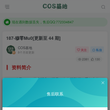
售后QQ:772334847
想看那个coser作品，请在搜索框搜索
现在遇到数据丢失，售后QQ:772334847
售后QQ:772334847
187-穆零Mu0
[更新至 44 期]
想看那个coser作品，请在搜索框搜索
COS基地
关注
私信
8个月前更新
2381
130
资料简介
穆零Mu0，萌宠博主，还是一名女摄影师。爱好宠物，
喜欢拍照，喜欢动画，喜欢画画，家里超多小可爱，如今微
售后联系
博粉已超37万。身材超棒脸蛋又好看的妹子不知道有没有男
朋友？微博：@穆零Mu0