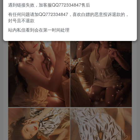
部分预览
遇到链接失效，加客服QQ772334847售后
有任何问题请加QQ772334847，喜欢白嫖的恶意投诉退款的，
封号且不退款
站内私信看到会在第一时间处理