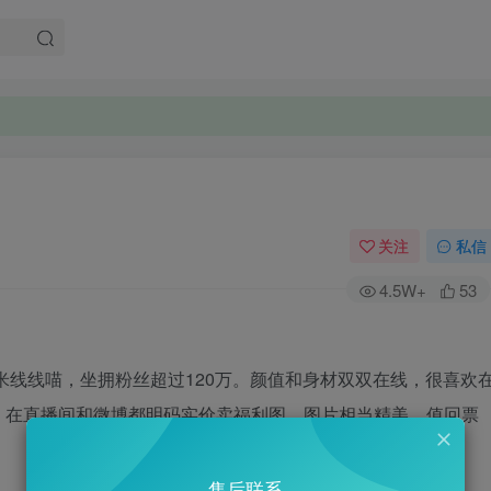
关注
私信
4.5W+
53
米线线喵，坐拥粉丝超过120万。颜值和身材双双在线，很喜欢
。在直播间和微博都明码实价卖福利图，图片相当精美，值回票
售后联系